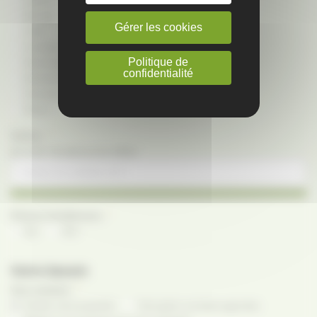
Chasse
Elevage
Gérer les cookies
Forêt
Grandes cultures
Politique de
Maraîchage - Horticulture
confidentialité
Résidentiel
Viticulture
Divers
*
Surface :
[en ca (m²) - Ne saisir que des chiffres]
*
Présence de bâtiments :
Oui
Non
Votre besoin
*
Vous souhaitez :
Vendre votre propriété
Faire gérer vos biens agricoles