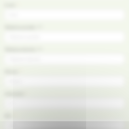
*
E-mail :
Téléphone portable : **
Téléphone domicile : **
*
Adresse :
*
Code postal :
*
Ville :