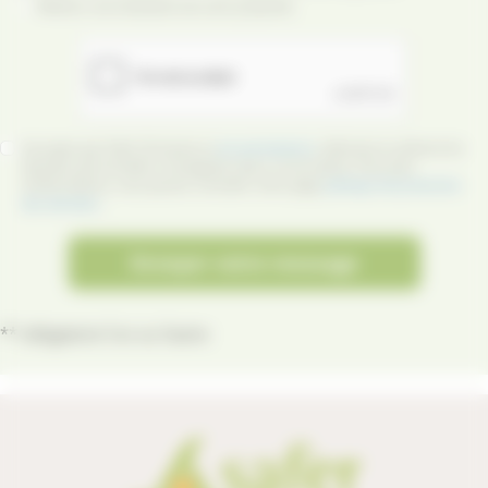
Réaliser une évaluation de votre propriété
J'accepte que Safer Occitanie et
ses prestataires
collectent et utilisent les
données personnelles renseignées dans ce formulaire. Pour plus
d'informations, vous pouvez consulter notre page
politique de protection
des données
.
Envoyer votre message
** obligatoire l'un ou l'autre