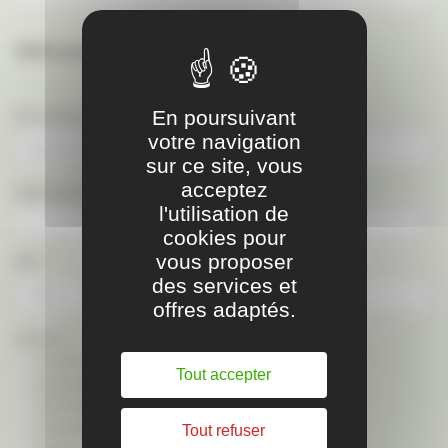
Votre propriété
En poursuivant
Nom de la propriété :
votre navigation
sur ce site, vous
acceptez
*
Département :
l'utilisation de
cookies pour
vous proposer
*
Ville :
des services et
offres adaptés.
*
Vocation :
Activité équestre
Tout accepter
Agrotourisme / Tourisme rural
Arboriculture
Artisanat-Commerce
Tout refuser