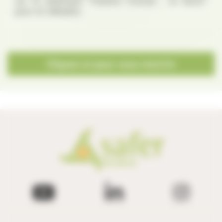
sur le webinaire “Parlons Foncier - le direct”
pour en débattre.
Cliquez ici pour vous inscrire